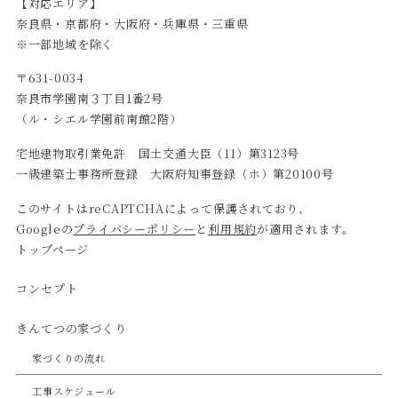
【対応エリア】
奈良県・京都府・大阪府・兵庫県・三重県
※一部地域を除く
〒631-0034
奈良市学園南３丁目1番2号
（ル・シエル学園前南館2階）
宅地建物取引業免許 国土交通大臣（11）第3123号
一級建築士事務所登録 大阪府知事登録（ホ）第20100号
このサイトはreCAPTCHAによって保護されており、
Googleの
プライバシーポリシー
と
利用規約
が適用されます。
トップページ
コンセプト
きんてつの家づくり
家づくりの流れ
工事スケジュール