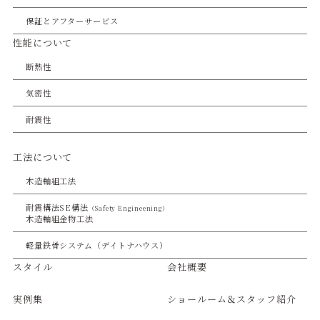
保証とアフターサービス
性能について
断熱性
気密性
耐震性
工法について
木造軸組工法
耐震構法SE構法
（Safety Engineening）
木造軸組金物工法
軽量鉄骨システム（デイトナハウス）
スタイル
会社概要
実例集
ショールーム＆スタッフ紹介