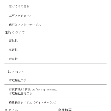
家づくりの流れ
工事スケジュール
保証とアフターサービス
性能について
断熱性
気密性
耐震性
工法について
木造軸組工法
耐震構法SE構法
（Safety Engineening）
木造軸組金物工法
軽量鉄骨システム（デイトナハウス）
スタイル
会社概要