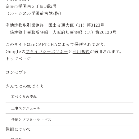
奈良市学園南３丁目1番2号
（ル・シエル学園前南館2階）
宅地建物取引業免許 国土交通大臣（11）第3123号
一級建築士事務所登録 大阪府知事登録（ホ）第20100号
このサイトはreCAPTCHAによって保護されており、
Googleの
プライバシーポリシー
と
利用規約
が適用されます。
トップページ
コンセプト
きんてつの家づくり
家づくりの流れ
工事スケジュール
保証とアフターサービス
性能について