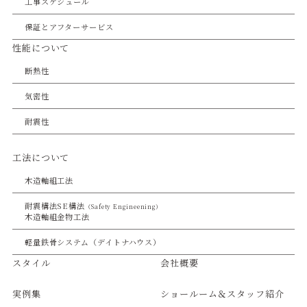
工事スケジュール
保証とアフターサービス
性能について
断熱性
気密性
耐震性
工法について
木造軸組工法
耐震構法SE構法
（Safety Engineening）
木造軸組金物工法
軽量鉄骨システム（デイトナハウス）
スタイル
会社概要
実例集
ショールーム＆スタッフ紹介